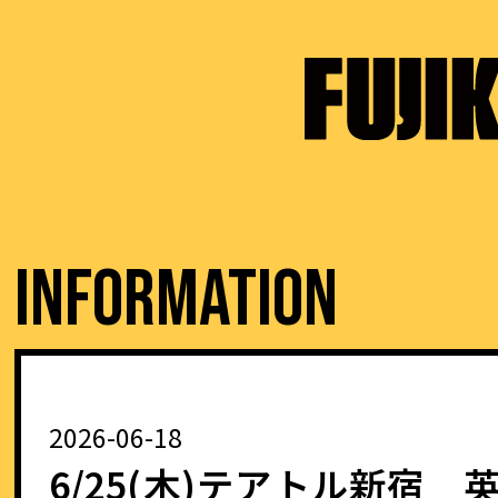
I
N
F
O
R
M
A
T
I
O
N
2026-06-18
6/25(木)テアトル新宿