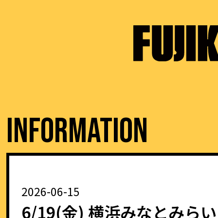
I
N
F
O
R
M
A
T
I
O
N
2026-06-15
6/19(金) 横浜みなとみら